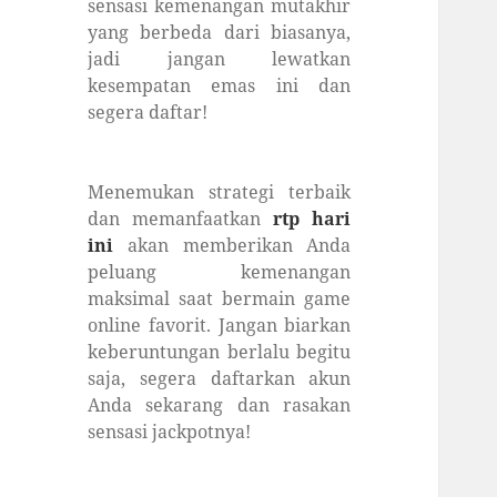
sensasi kemenangan mutakhir
yang berbeda dari biasanya,
jadi jangan lewatkan
kesempatan emas ini dan
segera daftar!
Menemukan strategi terbaik
dan memanfaatkan
rtp hari
ini
akan memberikan Anda
peluang kemenangan
maksimal saat bermain game
online favorit. Jangan biarkan
keberuntungan berlalu begitu
saja, segera daftarkan akun
Anda sekarang dan rasakan
sensasi jackpotnya!