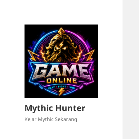
Mythic Hunter
Kejar Mythic Sekarang