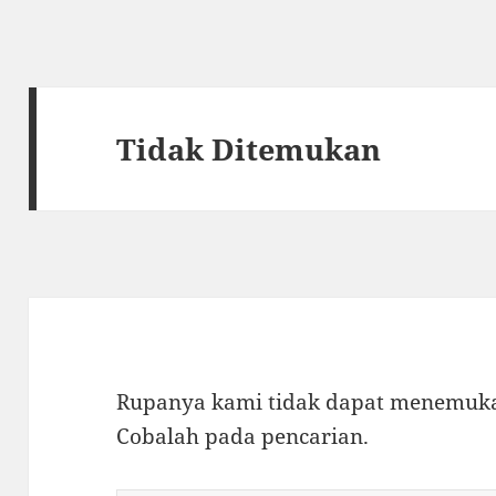
Tidak Ditemukan
Rupanya kami tidak dapat menemukan
Cobalah pada pencarian.